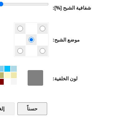
شفافية الشبح [%]
موضع الشبح
لون الخلفية
إلغ