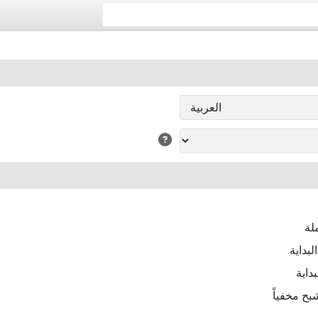
لة
بداية
داية
ح مخفياً