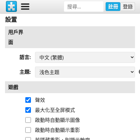
註冊
登錄
設置
用戶界
面
語言
主題
遊戲
聲效
最大化至全屏模式
啟動時自動顯示圖像
啟動時自動顯示重影
若隱藏重影，則顯示輪廓