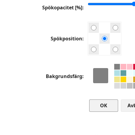
Spökopacitet [%]
Spökposition
Bakgrundsfärg
Av