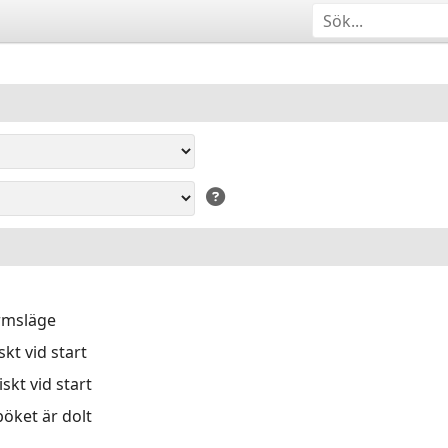
ärmsläge
kt vid start
skt vid start
öket är dolt