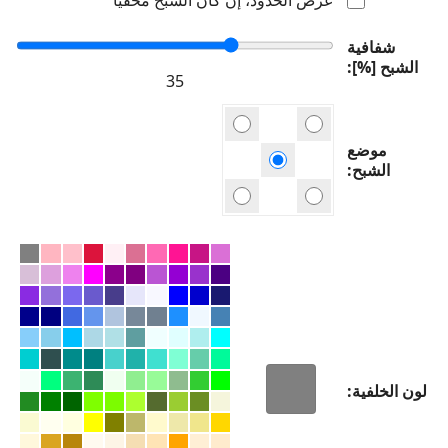
شفافية
الشبح [%]
موضع
الشبح
لون الخلفية