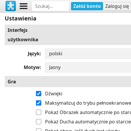
Załóż konto
Zaloguj się
Ustawienia
Interfejs
użytkownika
Język
Motyw
Gra
Dźwięki
Maksymalizuj do trybu pełnoekranow
Pokaż Obrazek automatycznie po starc
Pokaż Ducha automatycznie po starcie
Pokaż obrys, jeśli duch jest ukryty