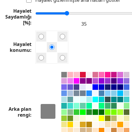
Hayalet
Saydamlığı
[%]
Hayalet
konumu
Arka plan
rengi