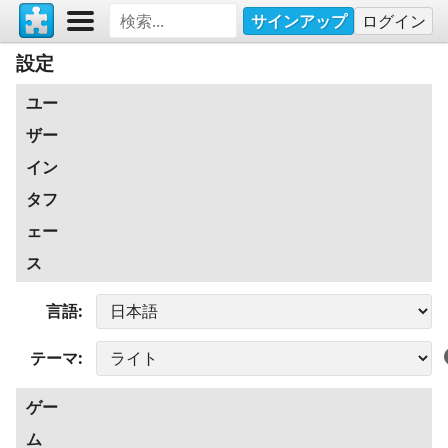
サインアップ
ログイン
設定
ユー
ザー
イン
タフ
ェー
ス
言語
テーマ
ゲー
ム