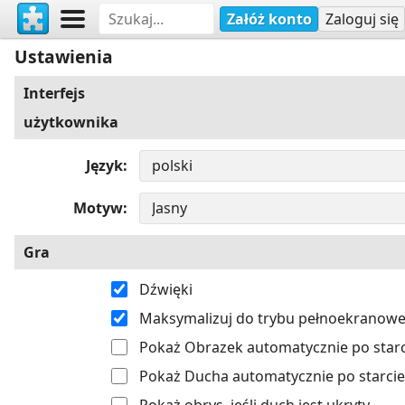
Załóż konto
Zaloguj się
Ustawienia
Interfejs
użytkownika
Język
Motyw
Gra
Dźwięki
Maksymalizuj do trybu pełnoekranow
Pokaż Obrazek automatycznie po starc
Pokaż Ducha automatycznie po starcie
Pokaż obrys, jeśli duch jest ukryty