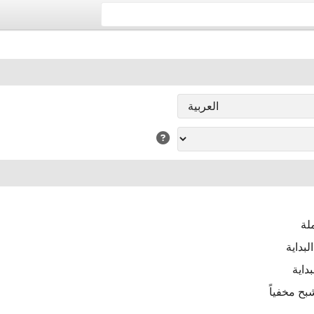
لة
بداية
داية
ح مخفياً