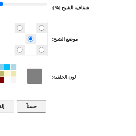
شفافية الشبح [%]
موضع الشبح
لون الخلفية
إلغ