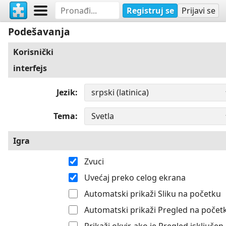
Registruj se
Prijavi se
Podešavanja
Korisnički
interfejs
Jezik
Tema
Igra
Zvuci
Uvećaj preko celog ekrana
Automatski prikaži Sliku na početku
Automatski prikaži Pregled na počet
Prikaži okvir, ako je Pregled isključen