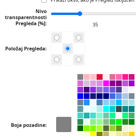
Nivo
transparentnosti
Pregleda [%]
Položaj Pregleda
Boja pozadine