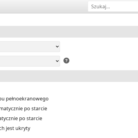
ybu pełnoekranowego
atycznie po starcie
ycznie po starcie
ch jest ukryty