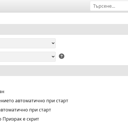
ан
нието автоматично при старт
автоматично при старт
о Призрак е скрит