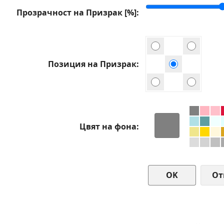
Прозрачност на Призрак [%]
Позиция на Призрак
Цвят на фона
От