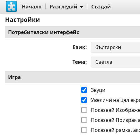
Начало
Разгледай
Създай
Настройки
Потребителски интерфейс
Език
Тема
Игра
Звуци
Увеличи на цял екр
Показвай Изображе
Показвай Призрак 
Показвай рамка, ак