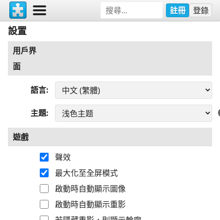
註冊
登錄
設置
用戶界
面
語言
主題
遊戲
聲效
最大化至全屏模式
啟動時自動顯示圖像
啟動時自動顯示重影
若隱藏重影，則顯示輪廓