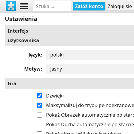
Załóż konto
Zaloguj się
Ustawienia
Interfejs
użytkownika
Język
Motyw
Gra
Dźwięki
Maksymalizuj do trybu pełnoekranow
Pokaż Obrazek automatycznie po starc
Pokaż Ducha automatycznie po starcie
Pokaż obrys, jeśli duch jest ukryty