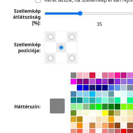
Szellemkép
átlátszóság
[%]
Szellemkép
pozíciója
Háttérszín