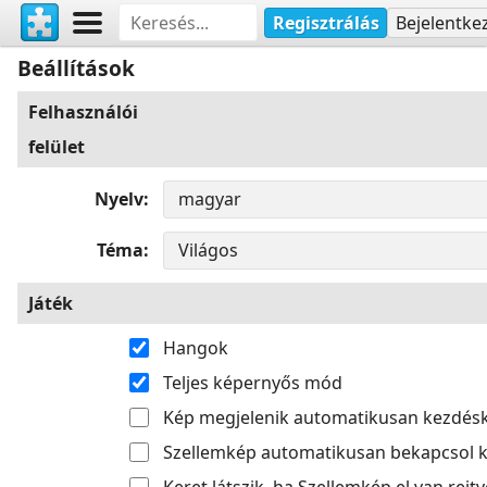
Regisztrálás
Bejelentke
Beállítások
Felhasználói
felület
Nyelv
Téma
Játék
Hangok
Teljes képernyős mód
Kép megjelenik automatikusan kezdés
Szellemkép automatikusan bekapcsol k
Keret látszik, ha Szellemkép el van rejtv