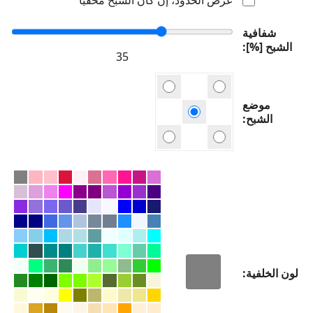
شفافية
الشبح [%]
موضع
الشبح
لون الخلفية