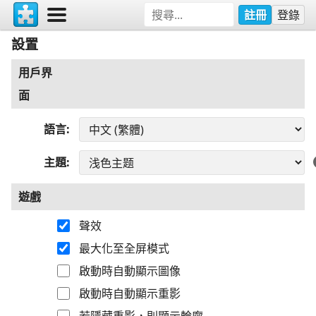
註冊
登錄
設置
用戶界
面
語言
主題
遊戲
聲效
最大化至全屏模式
啟動時自動顯示圖像
啟動時自動顯示重影
若隱藏重影，則顯示輪廓