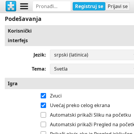
Registruj se
Prijavi se
Podešavanja
Korisnički
interfejs
Jezik
Tema
Igra
Zvuci
Uvećaj preko celog ekrana
Automatski prikaži Sliku na početku
Automatski prikaži Pregled na počet
Prikaži okvir, ako je Pregled isključen