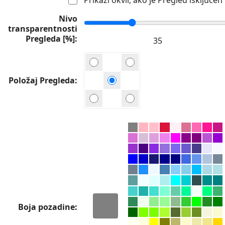
Nivo
transparentnosti
Pregleda [%]
Položaj Pregleda
Boja pozadine