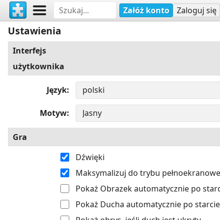
Załóż konto
Zaloguj się
Ustawienia
Interfejs
użytkownika
Język
Motyw
Gra
Dźwięki
Maksymalizuj do trybu pełnoekranow
Pokaż Obrazek automatycznie po starc
Pokaż Ducha automatycznie po starcie
Pokaż obrys, jeśli duch jest ukryty