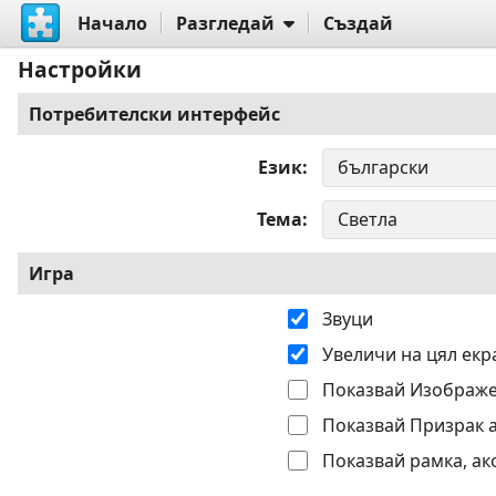
Начало
Разгледай
Създай
Настройки
Потребителски интерфейс
Език
Тема
Игра
Звуци
Увеличи на цял екр
Показвай Изображе
Показвай Призрак 
Показвай рамка, ак