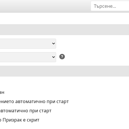
ан
нието автоматично при старт
автоматично при старт
о Призрак е скрит