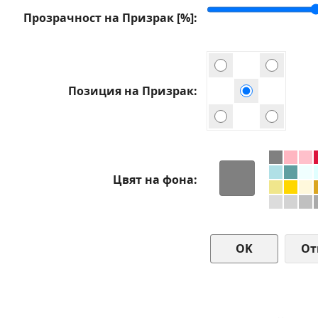
Прозрачност на Призрак [%]
Позиция на Призрак
Цвят на фона
От