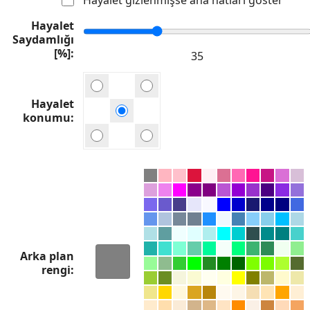
Hayalet
Saydamlığı
[%]
Hayalet
konumu
Arka plan
rengi