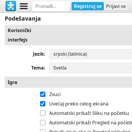
Registruj se
Prijavi se
Podešavanja
Korisnički
interfejs
Jezik
Tema
Igra
Zvuci
Uvećaj preko celog ekrana
Automatski prikaži Sliku na početku
Automatski prikaži Pregled na počet
Prikaži okvir, ako je Pregled isključen