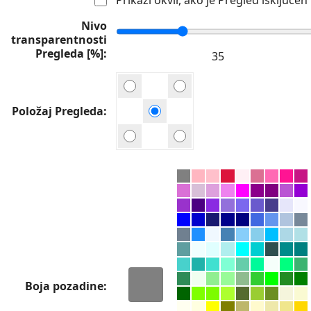
Nivo
transparentnosti
Pregleda [%]
Položaj Pregleda
Boja pozadine