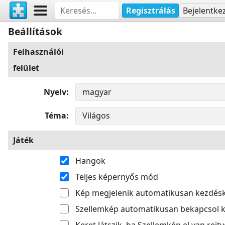
Regisztrálás
Bejelentke
Beállítások
Felhasználói
felület
Nyelv
Téma
Játék
Hangok
Teljes képernyős mód
Kép megjelenik automatikusan kezdés
Szellemkép automatikusan bekapcsol k
Keret látszik, ha Szellemkép el van rejtv