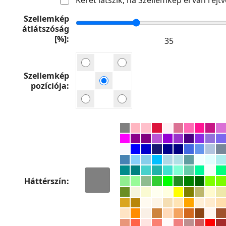
Szellemkép
átlátszóság
[%]
Szellemkép
pozíciója
Háttérszín