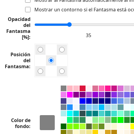
Mostrar un contorno si el Fantasma está oc
Opacidad
del
Fantasma
[%]
Posición
del
Fantasma
Color de
fondo