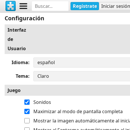
Regístrate
Iniciar sesió
Configuración
Interfaz
de
Usuario
Idioma
Tema
Juego
Sonidos
Maximizar al modo de pantalla completa
Mostrar la imagen automáticamente al inici
Mostrar al Fantasma automáticamente al ini