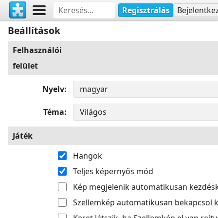
Regisztrálás
Bejelentke
Beállítások
Felhasználói
felület
Nyelv
Téma
Játék
Hangok
Teljes képernyős mód
Kép megjelenik automatikusan kezdés
Szellemkép automatikusan bekapcsol k
Keret látszik, ha Szellemkép el van rejtv