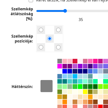
Szellemkép
átlátszóság
[%]
Szellemkép
pozíciója
Háttérszín