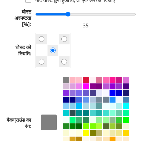
घोस्ट
अस्पष्टता
[%]
घोस्ट की
स्थिति
बैकग्राउंड का
रंग