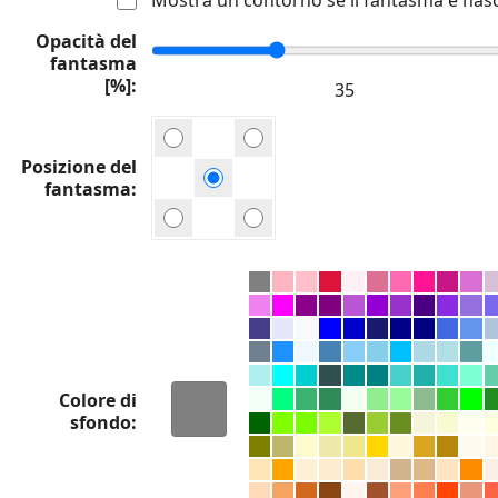
Opacità del
fantasma
[%]
Posizione del
fantasma
Colore di
sfondo