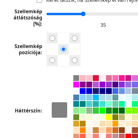
Szellemkép
átlátszóság
[%]
Szellemkép
pozíciója
Háttérszín