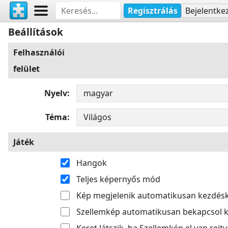
Regisztrálás
Bejelentke
Beállítások
Felhasználói
felület
Nyelv
Téma
Játék
Hangok
Teljes képernyős mód
Kép megjelenik automatikusan kezdés
Szellemkép automatikusan bekapcsol k
Keret látszik, ha Szellemkép el van rejtv