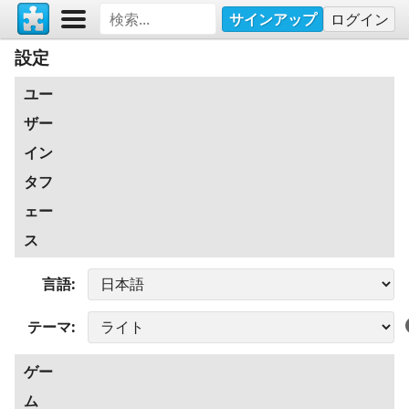
サインアップ
ログイン
設定
ユー
ザー
イン
タフ
ェー
ス
言語
テーマ
ゲー
ム