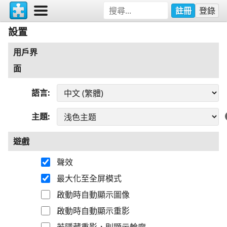
註冊
登錄
設置
用戶界
面
語言
主題
遊戲
聲效
最大化至全屏模式
啟動時自動顯示圖像
啟動時自動顯示重影
若隱藏重影，則顯示輪廓