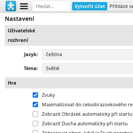
Vytvořit účet
Přihlásit s
Nastavení
Uživatelské
rozhraní
Jazyk
Téma
Hra
Zvuky
Maximalizovat do celoobrazovkového r
Zobrazit Obrázek automaticky při startu
Zobrazit Ducha automaticky při startu
Zobrazovat obrys, když je Duch nezobra