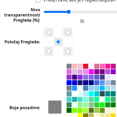
Nivo
transparentnosti
Pregleda [%]
Položaj Pregleda
Boja pozadine