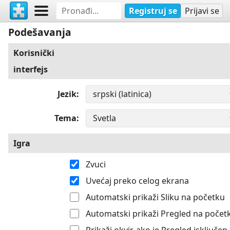
Registruj se
Prijavi se
Podešavanja
Korisnički
interfejs
Jezik
Tema
Igra
Zvuci
Uvećaj preko celog ekrana
Automatski prikaži Sliku na početku
Automatski prikaži Pregled na počet
Prikaži okvir, ako je Pregled isključen