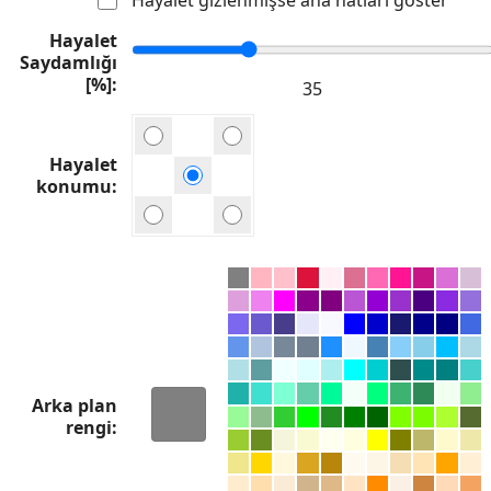
Hayalet
Saydamlığı
[%]
Hayalet
konumu
Arka plan
rengi