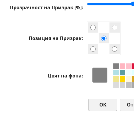
Прозрачност на Призрак [%]
Позиция на Призрак
Цвят на фона
От