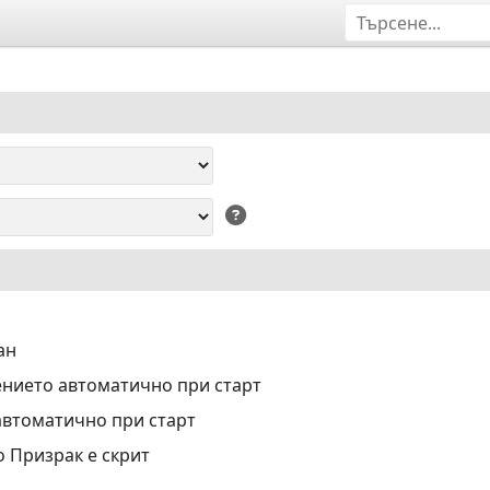
ан
нието автоматично при старт
автоматично при старт
о Призрак е скрит