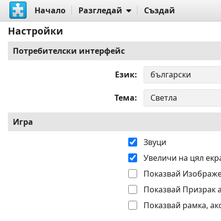
Начало
Разгледай
Създай
Настройки
Потребителски интерфейс
Език
Тема
Игра
Звуци
Увеличи на цял екр
Показвай Изображе
Показвай Призрак 
Показвай рамка, ак