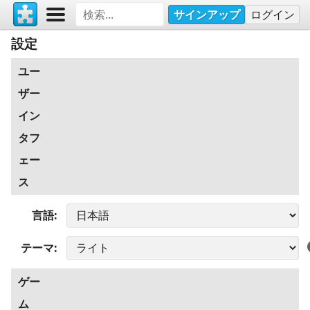
サインアップ
ログイン
設定
ユー
ザー
イン
タフ
ェー
ス
言語
テーマ
ゲー
ム