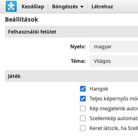
Kezdőlap
Böngészés
Létrehoz
Beállítások
Felhasználói felület
Nyelv
Téma
Játék
Hangok
Teljes képernyős mó
Kép megjelenik aut
Szellemkép automati
Keret látszik, ha Sze