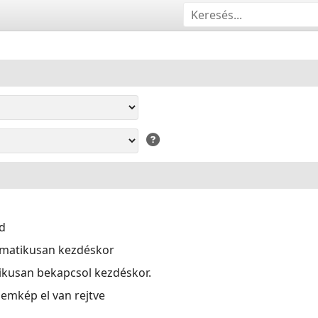
d
omatikusan kezdéskor
kusan bekapcsol kezdéskor.
llemkép el van rejtve