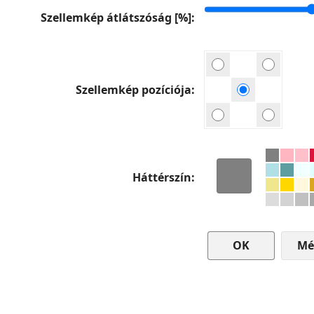
Szellemkép átlátszóság [%]
Szellemkép pozíciója
Háttérszín
Mé