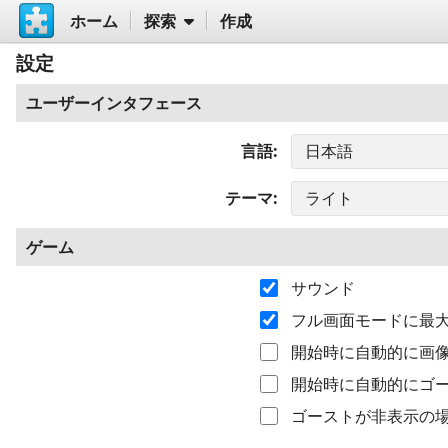
ホーム
探索
作成
設定
ユーザーインタフェース
言語
テーマ
ゲーム
サウンド
フル画面モードに最
開始時に自動的に画
開始時に自動的にゴ
ゴーストが非表示の