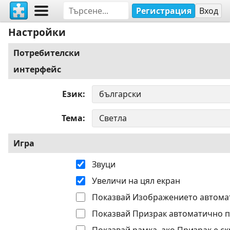
Регистрация
Вход
Настройки
Потребителски
интерфейс
Език
Тема
Игра
Звуци
Увеличи на цял екран
Показвай Изображението автома
Показвай Призрак автоматично п
Показвай рамка, ако Призрак е ск