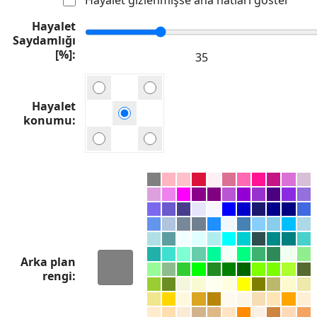
Hayalet
Saydamlığı
[%]
Hayalet
konumu
Arka plan
rengi