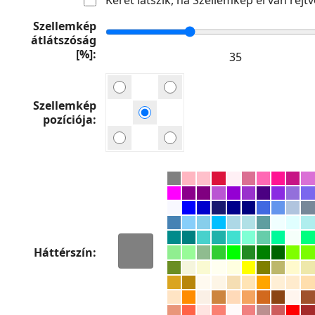
Szellemkép
átlátszóság
[%]
Szellemkép
pozíciója
Háttérszín