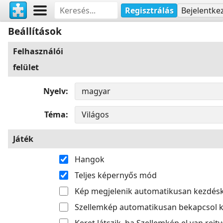
Regisztrálás
Bejelentke
Beállítások
Felhasználói
felület
Nyelv
Téma
Játék
Hangok
Teljes képernyős mód
Kép megjelenik automatikusan kezdés
Szellemkép automatikusan bekapcsol k
Keret látszik, ha Szellemkép el van rejtv