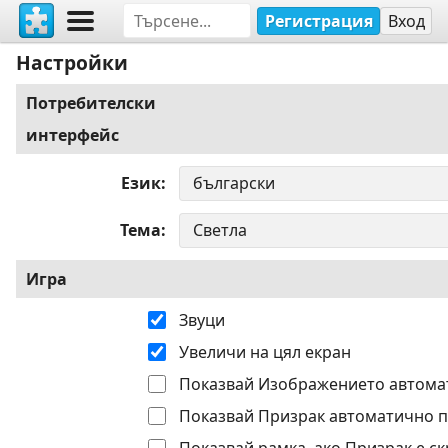
Регистрация
Вход
Настройки
Потребителски
интерфейс
Език
Тема
Игра
Звуци
Увеличи на цял екран
Показвай Изображението автома
Показвай Призрак автоматично п
Показвай рамка, ако Призрак е ск