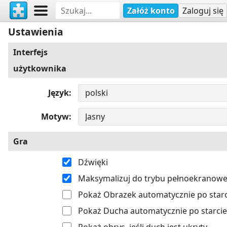
Załóż konto
Zaloguj się
Ustawienia
Interfejs
użytkownika
Język
Motyw
Gra
Dźwięki
Maksymalizuj do trybu pełnoekranow
Pokaż Obrazek automatycznie po starc
Pokaż Ducha automatycznie po starcie
Pokaż obrys, jeśli duch jest ukryty