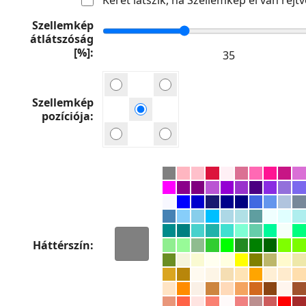
Szellemkép
átlátszóság
[%]
Szellemkép
pozíciója
Háttérszín