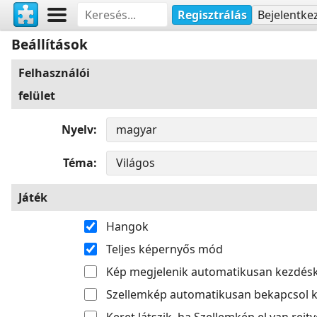
Regisztrálás
Bejelentke
Beállítások
Felhasználói
felület
Nyelv
Téma
Játék
Hangok
Teljes képernyős mód
Kép megjelenik automatikusan kezdés
Szellemkép automatikusan bekapcsol k
Keret látszik, ha Szellemkép el van rejtv