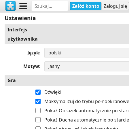
Załóż konto
Zaloguj się
Ustawienia
Interfejs
użytkownika
Język
Motyw
Gra
Dźwięki
Maksymalizuj do trybu pełnoekranow
Pokaż Obrazek automatycznie po starc
Pokaż Ducha automatycznie po starcie
Pokaż obrys, jeśli duch jest ukryty