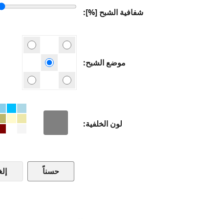
شفافية الشبح [%]
موضع الشبح
لون الخلفية
إلغ