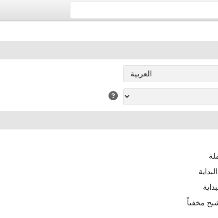
لة
بداية
داية
ح مخفياً