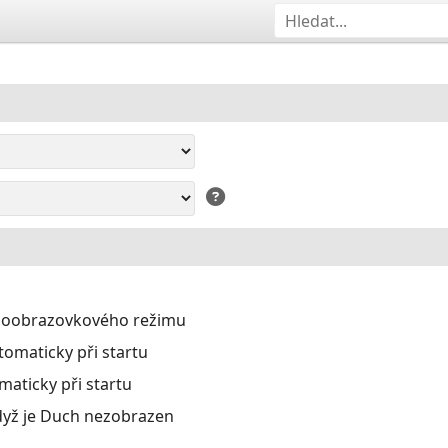
eloobrazovkového režimu
omaticky při startu
aticky při startu
dyž je Duch nezobrazen