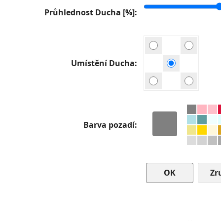
Průhlednost Ducha [%]
Umístění Ducha
Barva pozadí
Zr