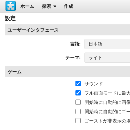
ホーム
探索
作成
設定
ユーザーインタフェース
言語
テーマ
ゲーム
サウンド
フル画面モードに最
開始時に自動的に画
開始時に自動的にゴ
ゴーストが非表示の