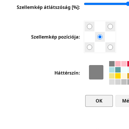
Szellemkép átlátszóság [%]
Szellemkép pozíciója
Háttérszín
Mé