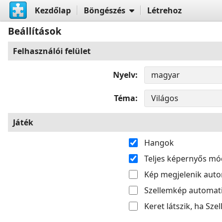
Kezdőlap
Böngészés
Létrehoz
Beállítások
Felhasználói felület
Nyelv
Téma
Játék
Hangok
Teljes képernyős mó
Kép megjelenik aut
Szellemkép automati
Keret látszik, ha Sze