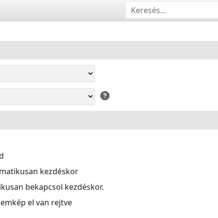
d
omatikusan kezdéskor
kusan bekapcsol kezdéskor.
llemkép el van rejtve