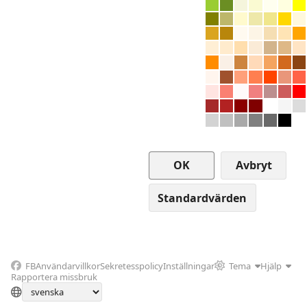
Avbryt
FB
Användarvillkor
Sekretesspolicy
Inställningar
Tema
Hjälp
Rapportera missbruk