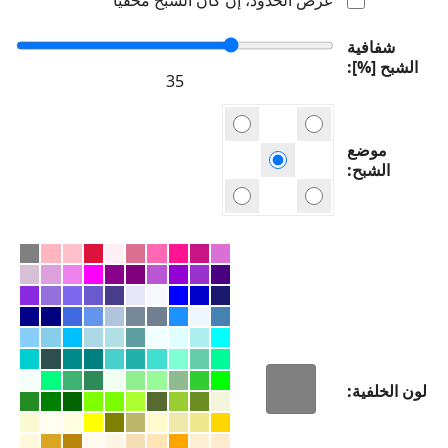
شفافية
الشبح [%]
موضع
الشبح
لون الخلفية